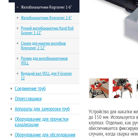
Желобонакатчики Rogroover 1-6"
Желобонакатчики Rogroover 2-6"
Ручной желобонакатчик Hand Roll
Groover 1-12"
Станок для накатки желобков
Rogroover 2-12"
Ролики для желобонакатчиков
VOLL
Ведущий вал VOLL для V-Groover
12
Соединение труб
Опрессовщики
Аппараты для заморозки труб
Устройство для накатки ж
до 150 мм. Используется 
Оборудование для прочистки
клуппах. Отдельно, как ру
канализации
обеспечивается фиксирующ
случаях, когда сварка нев
Оборудование для обследования